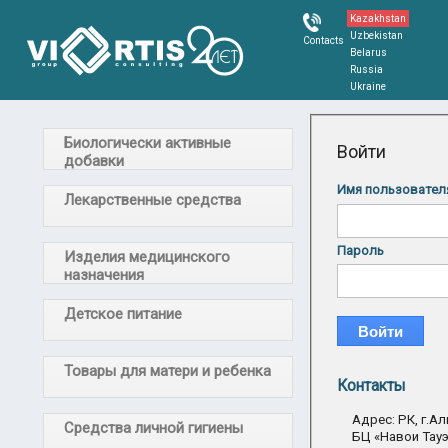
Kazakhstan
Uzbekistan
Contacts
Belarus
Russia
Ukraine
Биологически активные
Войти
добавки
Имя пользовател
Лекарственные средства
Пароль
Изделия медицинского
назначения
Детское питание
Товары для матери и ребенка
Контакты
Адрес: РК, г.Ал
Средства личной гигиены
БЦ «Навои Тауэ