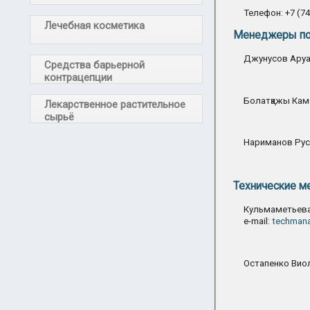
Телефон: +7 (74
Лечебная косметика
Менеджеры по 
Джунусов Аруан
Средства барьерной
контрацепции
Болатқажы Камб
Лекарственное растительное
сырьё
Нариманов Руст
Технические 
Кульмаметьева
e-mail:
techmana
Остапенко Виол