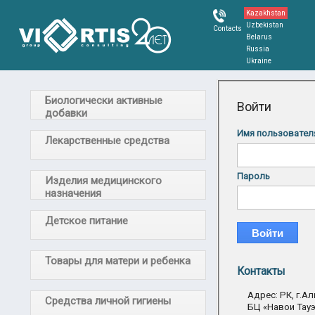
Kazakhstan
Uzbekistan
Contacts
Belarus
Russia
Ukraine
Биологически активные
Войти
добавки
Имя пользовател
Лекарственные средства
Пароль
Изделия медицинского
назначения
Детское питание
Товары для матери и ребенка
Контакты
Адрес: РК, г.Ал
Средства личной гигиены
БЦ «Навои Тауэ