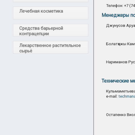
Телефон: +7 (74
Лечебная косметика
Менеджеры по 
Джунусов Аруан
Средства барьерной
контрацепции
Болатқажы Камб
Лекарственное растительное
сырьё
Нариманов Руст
Технические 
Кульмаметьева
e-mail:
techmana
Остапенко Виол